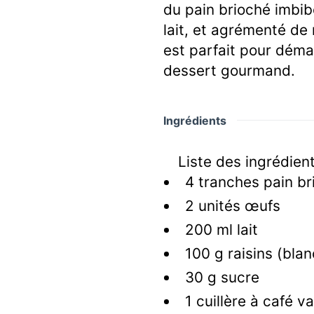
du pain brioché imbi
lait, et agrémenté de 
est parfait pour déma
dessert gourmand.
Ingrédients
Liste des ingrédien
4
tranches
pain br
2
unités
œufs
200
ml
lait
100
g
raisins
(blan
30
g
sucre
1
cuillère à café
van