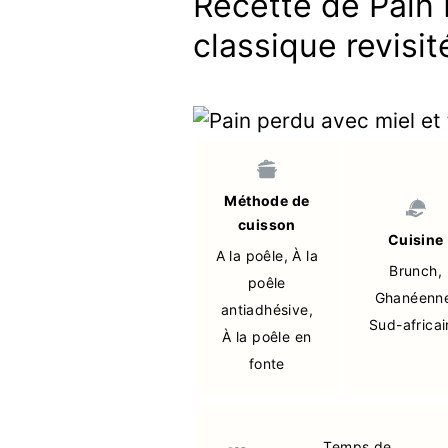
Recette de Pain 
classique revisit
Méthode de
cuisson
Cuisine
A la poêle
,
À la
Brunch
,
poêle
Ghanéenn
antiadhésive
,
Sud-africai
À la poêle en
fonte
Temps de