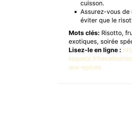
cuisson.
Assurez-vous de 
éviter que le riso
Mots clés:
Risotto, fr
exotiques, soirée spé
Lisez-le en ligne :
htt
toquets.fr/recette/ri
aux-epices