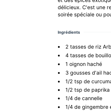
et des épices exotiqu
délicieux. C'est une r
soirée spéciale ou po
Ingrédients
2
tasses de riz Arb
4
tasses de bouill
1
oignon haché
3
gousses d'ail ha
1/2
tsp
de curcum
1/2
tsp
de paprika
1/4
de cannelle
1/4
de gingembre 