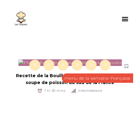
B
C
P
R
R
S
Recette de la Bouillabaisse Marseillaise – Une
menu de la semaine Française
soupe de poisson du sud de la France
1 hr 30 mins
Intermédiaire