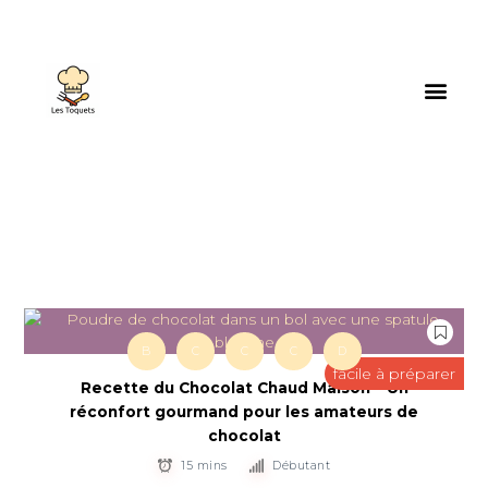
B
C
C
C
D
facile à préparer
Recette du Chocolat Chaud Maison – Un
réconfort gourmand pour les amateurs de
chocolat
15 mins
Débutant