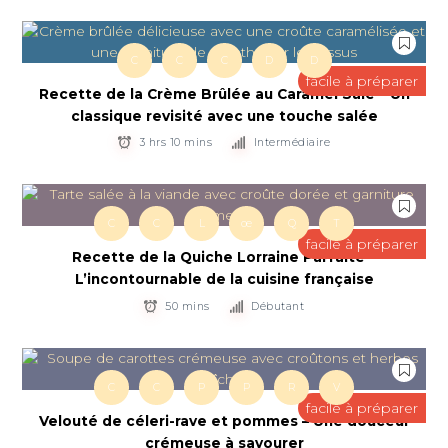
C
C
C
D
D
facile à préparer
Recette de la Crème Brûlée au Caramel Salé – Un
classique revisité avec une touche salée
3 hrs 10 mins
Intermédiaire
C
C
L
œ
Q
T
facile à préparer
Recette de la Quiche Lorraine Parfaite –
L’incontournable de la cuisine française
50 mins
Débutant
C
C
P
P
R
V
facile à préparer
Velouté de céleri-rave et pommes – Une douceur
crémeuse à savourer