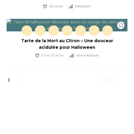
45 mins
Débutant
A
C
C
D
P
S
T
Tarte de la Mort au Citron – Une douceur
acidulée pour Halloween
2 hrs 15 mins
Intermédiaire
1
2
Suivant