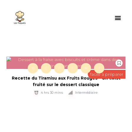
B
C
D
F
M
T
facile à préparer
Recette du Tiramisu aux Fruits Rouges – Un twist
fruité sur le dessert classique
4 hrs 30 mins
Intermédiaire