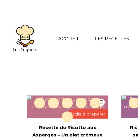
ACCUEIL
LES RECETTES
A
P
P
R
R
A
facile à préparer
R
Recette du Risotto aux
Ri
Asperges – Un plat crémeux
s