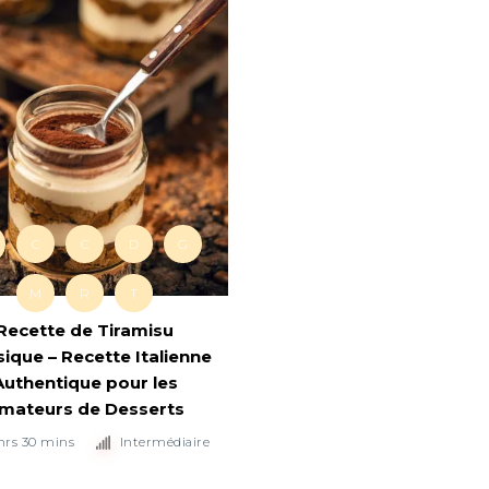
C
C
D
G
M
R
T
Recette de Tiramisu
sique – Recette Italienne
Authentique pour les
mateurs de Desserts
hrs 30 mins
Intermédiaire