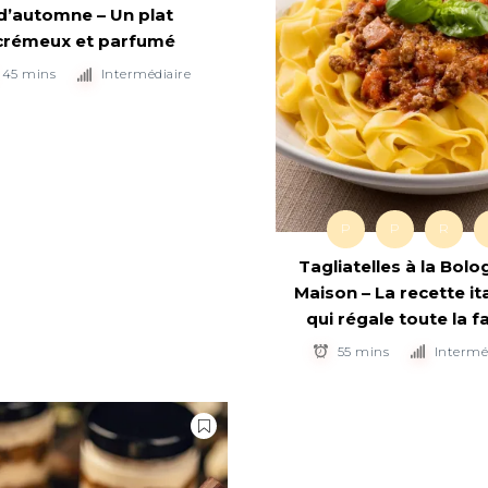
d’automne – Un plat
crémeux et parfumé
45 mins
Intermédiaire
P
P
R
Tagliatelles à la Bolo
Maison – La recette it
qui régale toute la f
55 mins
Intermé