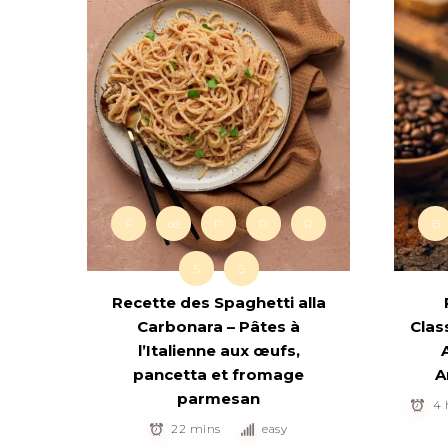
F
œ
P
P
R
B
S
S
Recette des Spaghetti alla
Carbonara – Pâtes à
Clas
l’Italienne aux œufs,
pancetta et fromage
A
parmesan
4 
22 mins
easy