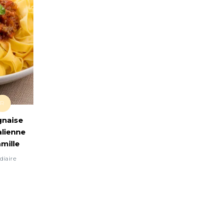
R
gnaise
alienne
amille
diaire