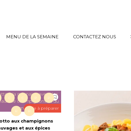
MENU DE LA SEMAINE
CONTACTEZ NOUS
C
C
P
P
facile à préparer
R
R
sotto aux champignons
auvages et aux épices