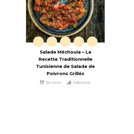
F
I
R
R
S
Salade Méchouia – La
Recette Traditionnelle
Tunisienne de Salade de
Poivrons Grillés
50 mins
Débutant