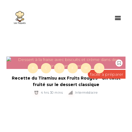
B
C
D
F
M
T
facile à préparer
Recette du Tiramisu aux Fruits Rouges – Un twist
fruité sur le dessert classique
4 hrs 30 mins
Intermédiaire