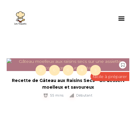
D
G
G
R
S
facile à préparer
Recette de Gâteau aux Raisins Secs – Un dessert
moelleux et savoureux
55 mins
Débutant