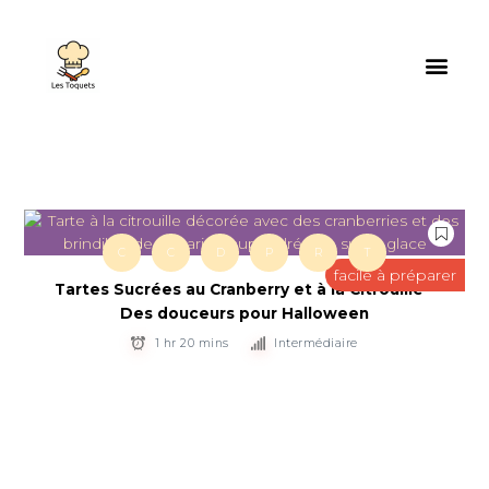
C
C
D
P
R
T
facile à préparer
Tartes Sucrées au Cranberry et à la Citrouille –
Des douceurs pour Halloween
1 hr 20 mins
Intermédiaire