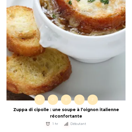
H
O
R
S
Z
Zuppa di cipolle : une soupe à l’oignon italienne
réconfortante
1 hr
Débutant