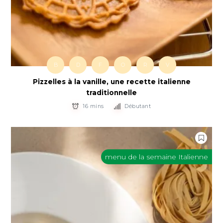
B
D
F
O
R
V
Pizzelles à la vanille, une recette italienne
traditionnelle
16 mins
Débutant
menu de la semaine Italienne