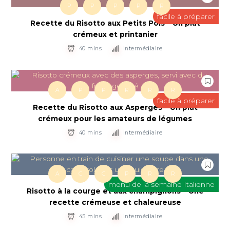
P
P
P
P
R
facile à préparer
Recette du Risotto aux Petits Pois – Un plat
crémeux et printanier
40 mins
Intermédiaire
A
P
P
R
R
R
facile à préparer
Recette du Risotto aux Asperges – Un plat
crémeux pour les amateurs de légumes
40 mins
Intermédiaire
A
C
C
P
R
R
menu de la semaine Italienne
Risotto à la courge et aux champignons – Une
recette crémeuse et chaleureuse
45 mins
Intermédiaire