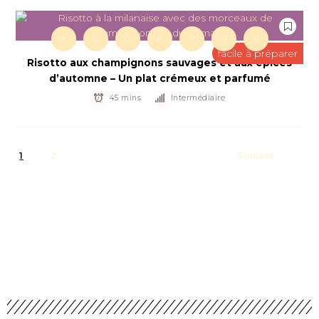
A
C
C
P
P
R
R
facile à préparer
Risotto aux champignons sauvages et aux épices
d’automne – Un plat crémeux et parfumé
45 mins
Intermédiaire
1
2
Suivant