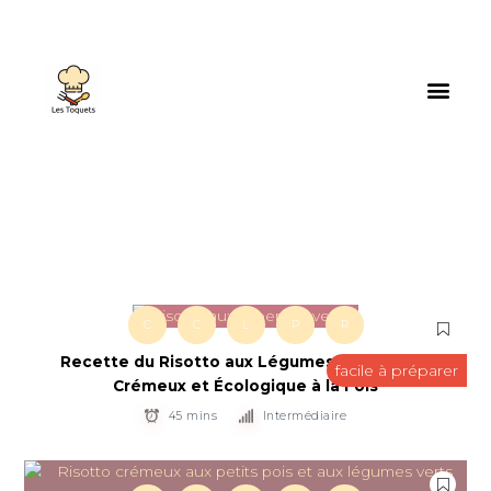
C
C
L
P
R
Recette du Risotto aux Légumes de Saison –
facile à préparer
Crémeux et Écologique à la Fois
45 mins
Intermédiaire