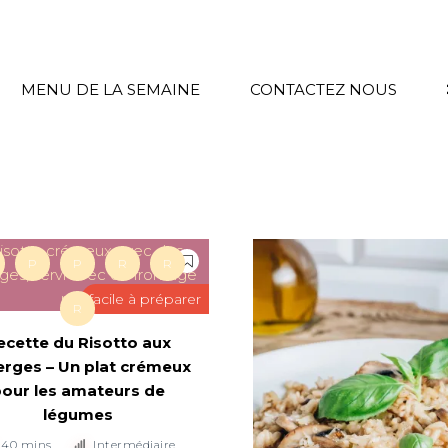
MENU DE LA SEMAINE
CONTACTEZ NOUS
P
P
R
R
facile à préparer
R
ecette du Risotto aux
rges – Un plat crémeux
our les amateurs de
légumes
40 mins
Intermédiaire