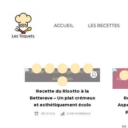
ACCUEIL
LES RECETTES
B
F
P
R
R
A
R
Recette du Risotto à la
Betterave – Un plat crémeux
R
et esthétiquement écolo
Aspe
p
45 mins
Intermédiaire