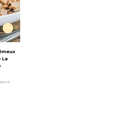
R
rémeux
 La
e
diaire