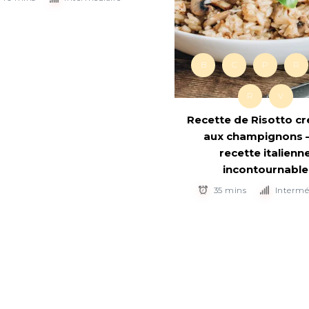
B
C
P
R
R
V
Recette de Risotto c
aux champignons –
recette italienn
incontournable
35 mins
Intermé