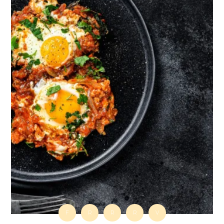
F
R
R
R
V