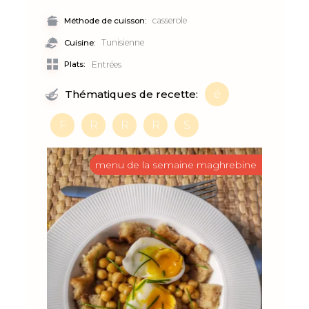
casserole
Méthode de cuisson:
Tunisienne
Cuisine:
Plats:
Entrées
é
Thématiques de recette:
F
R
R
R
S
menu de la semaine maghrebine