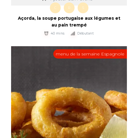
C
R
S
Açorda, la soupe portugaise aux légumes et
au pain trempé
40 mins
Débutant
menu de la semaine Espagnole