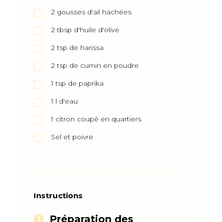
2
gousses d'ail hachées
2
tbsp
d'huile d'olive
2
tsp
de harissa
2
tsp
de cumin en poudre
1
tsp
de paprika
1
l
d'eau
1
citron coupé en quartiers
Sel et poivre
Instructions
Préparation des