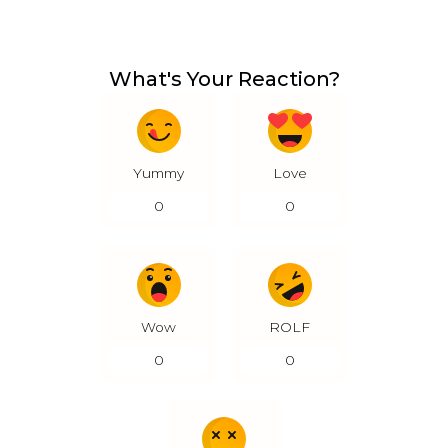
What's Your Reaction?
Yummy
Love
0
0
Wow
ROLF
0
0