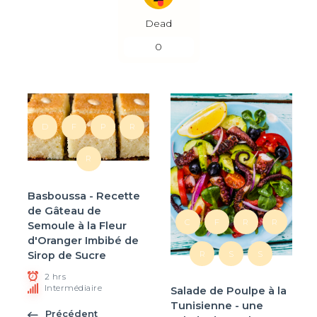
Dead
0
D
F
P
R
R
Basboussa - Recette
de Gâteau de
C
F
R
R
Semoule à la Fleur
d'Oranger Imbibé de
Sirop de Sucre
R
S
S
2 hrs
Intermédiaire
Salade de Poulpe à la
Tunisienne - une
Précédent