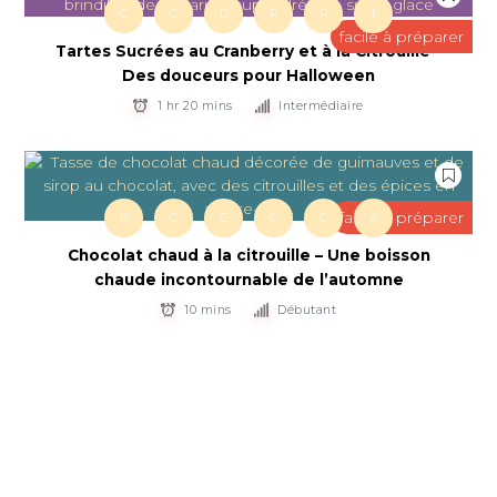
C
C
D
P
R
T
facile à préparer
Tartes Sucrées au Cranberry et à la Citrouille –
Des douceurs pour Halloween
1 hr 20 mins
Intermédiaire
facile à préparer
B
C
C
C
C
é
Chocolat chaud à la citrouille – Une boisson
chaude incontournable de l’automne
10 mins
Débutant