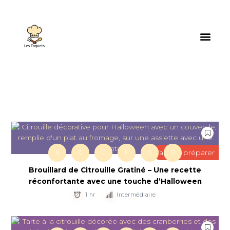
facile à préparer
B
C
C
F
G
R
Brouillard de Citrouille Gratiné – Une recette
réconfortante avec une touche d’Halloween
1 hr
Intermédiaire