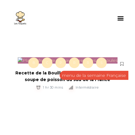
B
C
P
R
R
S
Recette de la Bouillabaisse Marseillaise – Une
menu de la semaine Française
soupe de poisson du sud de la France
1 hr 30 mins
Intermédiaire