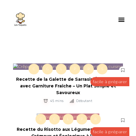
C
G
L
P
R
S
Recette de la Galette de Sarrasin Écologique
facile à préparer
avec Garniture Fraîche – Un Plat Simple et
Savoureux
45 mins
Débutant
C
C
L
P
R
Recette du Risotto aux Légumes de Saison –
facile à préparer
Crémeux et Écologique à la Fois