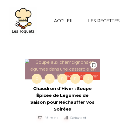
ACCUEIL
LES RECETTES
facile à préparer
C
L
R
R
S
Chaudron d’Hiver : Soupe
Épicée de Légumes de
Saison pour Réchauffer vos
Soirées
45 mins
Débutant