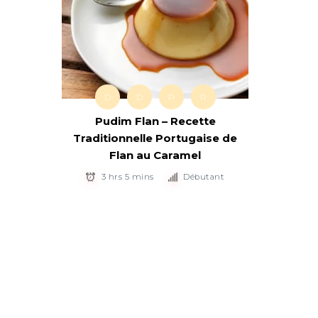
D
D
P
R
Pudim Flan – Recette
Traditionnelle Portugaise de
Flan au Caramel
3 hrs 5 mins
Débutant