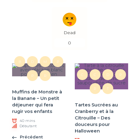
Dead
0
B
D
M
P
C
C
D
P
P
R
R
T
Muffins de Monstre à
la Banane – Un petit
déjeuner qui fera
Tartes Sucrées au
rugir vos enfants
Cranberry et à la
Citrouille – Des
40 mins
douceurs pour
Débutant
Halloween
Précédent