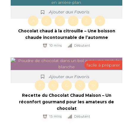
Ajouter aux Favoris
B
C
C
C
C
é
Chocolat chaud à la citrouille – Une boisson
chaude incontournable de l’automne
10 mins
Débutant
facile à préparer
Ajouter aux Favoris
B
C
C
C
D
Recette du Chocolat Chaud Maison – Un
réconfort gourmand pour les amateurs de
chocolat
15 mins
Débutant