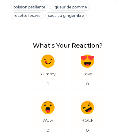
boisson pétillante
liqueur de pomme
recette festive
soda au gingembre
What's Your Reaction?
Yummy
Love
0
0
Wow
ROLF
0
0