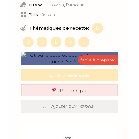
,
Halloween
Ramadan
Cuisine:
Plats:
Boissons
B
Thématiques de recette:
B
B
L
R
S
facile à préparer
Imprimer la recette
Pin Recipe
Ajouter aux Favoris