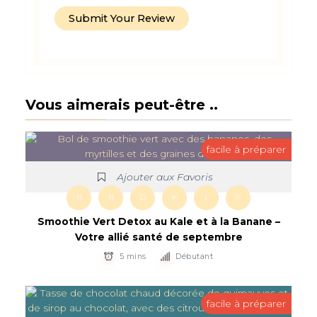
Vous aimerais peut-être ..
facile à préparer
Ajouter aux Favoris
B
B
D
K
L
S
Smoothie Vert Detox au Kale et à la Banane –
Votre allié santé de septembre
5 mins
Débutant
facile à préparer