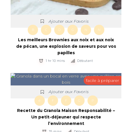
Ajouter aux Favoris
B
C
D
G
N
N
Les meilleurs Brownies aux noix et aux noix
de pécan, une explosion de saveurs pour vos
papilles
1 hr 10 mins
Débutant
facile à préparer
Ajouter aux Favoris
é
F
F
G
P
Recette du Granola Maison Responsabilité –
Un petit-déjeuner qui respecte
l’environnement
35 mins
Débutant