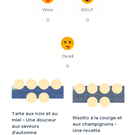
Wow
ROLF
0
0
Dead
0
D
M
N
P
A
C
C
P
S
T
R
R
Tarte aux noix et au
Risotto à la courge et
miel – Une douceur
aux champignons –
aux saveurs
Une recette
d'automne