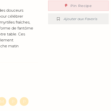
Pin Recipe
 des douceurs
pour célébrer
Ajouter aux Favoris
yrtilles fraîches,
n forme de fantôme
otre table. Ces
ellement
nche matin
M
P
P