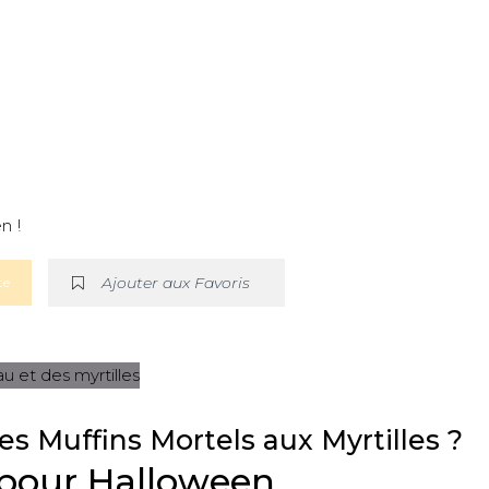
n !
Ajouter aux Favoris
te
s Muffins Mortels aux Myrtilles ?
t pour Halloween