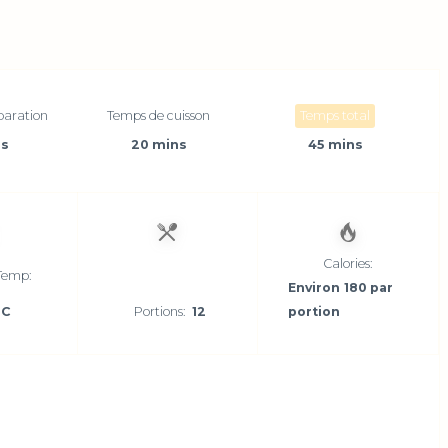
paration
Temps de cuisson
Temps total
ns
20 mins
45 mins
Calories:
Temp:
Environ 180 par
°C
Portions:
12
portion