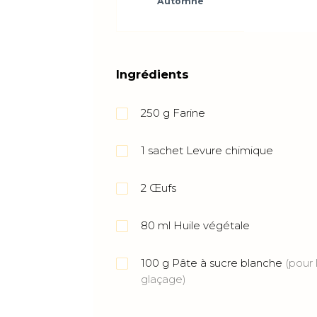
Automne
Ingrédients
250
g
Farine
1
sachet
Levure chimique
2
Œufs
80
ml
Huile végétale
100
g
Pâte à sucre blanche
(pour 
glaçage)