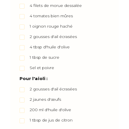
4
filets de morue dessalée
4
tomates bien mûres
1
oignon rouge haché
2
gousses d'ail écrasées
4
tbsp
d'huile d'olive
1
tbsp
de sucre
Sel et poivre
Pour l'aïoli :
2
gousses d'ail écrasées
2
jaunes d'œufs
200
ml
d'huile d'olive
1
tbsp
de jus de citron