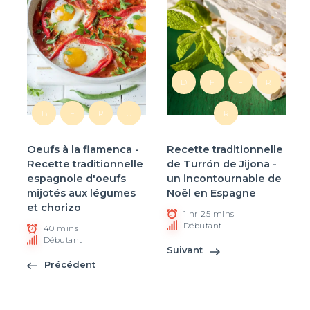
D
F
F
R
B
F
R
U
R
Oeufs à la flamenca -
Recette traditionnelle
Recette traditionnelle
de Turrón de Jijona -
espagnole d'oeufs
un incontournable de
mijotés aux légumes
Noël en Espagne
et chorizo
1 hr 25 mins
Débutant
40 mins
Débutant
Suivant
Précédent