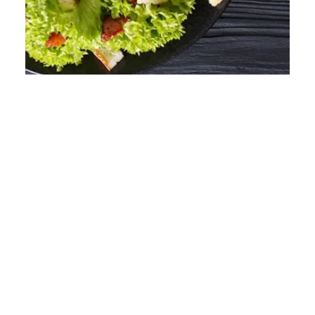
Ajouter aux Favoris
F
R
R
Une Salade Lyonnaise santé et gourmande
en un rien de temps
10 mins
Débutant