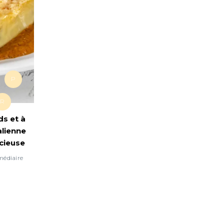
P
R
ds et à
alienne
cieuse
médiaire