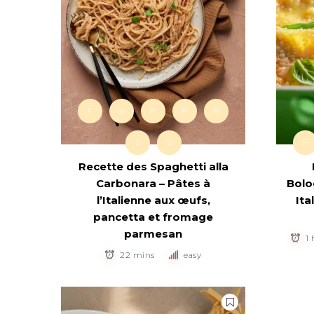
F
œ
P
P
R
S
S
F
Recette des Spaghetti alla
Carbonara – Pâtes à
Bolo
l’Italienne aux œufs,
Ita
pancetta et fromage
parmesan
1
22 mins
easy