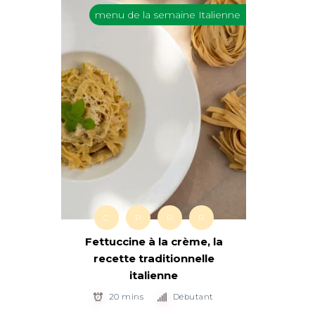
menu de la semaine Italienne
C
P
R
R
Fettuccine à la crème, la
recette traditionnelle
italienne
20 mins
Débutant