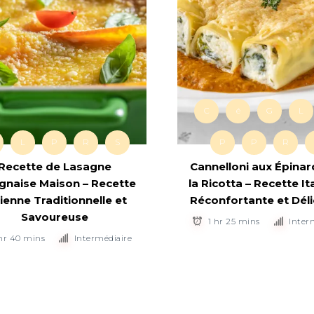
C
é
G
L
L
P
R
S
P
P
R
Recette de Lasagne
Cannelloni aux Épinar
gnaise Maison – Recette
la Ricotta – Recette It
lienne Traditionnelle et
Réconfortante et Déli
Savoureuse
1 hr 25 mins
Inter
 hr 40 mins
Intermédiaire