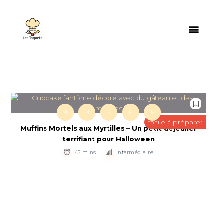
M
M
P
P
R
facile à préparer
Muffins Mortels aux Myrtilles – Un petit déjeuner
terrifiant pour Halloween
45 mins
Intermédiaire