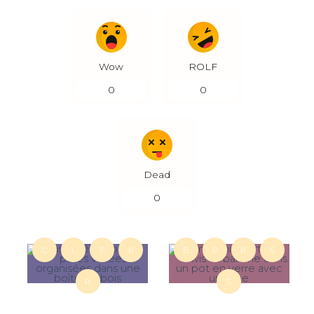
Wow
ROLF
0
0
Dead
0
C
L
P
R
B
P
R
S
R
S