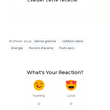
Évaluer cette recette:
Archiver sous
barres granola
collation saine
énergie
flocons d’avoine
fruits secs
What's Your Reaction?
Yummy
Love
0
0