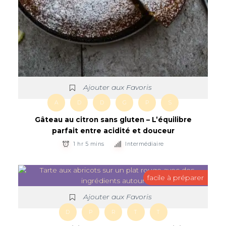
Ajouter aux Favoris
A
D
D
G
P
S
Gâteau au citron sans gluten – L’équilibre
parfait entre acidité et douceur
1 hr 5 mins
Intermédiaire
facile à préparer
Ajouter aux Favoris
D
P
R
T
T