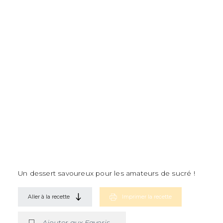
Un dessert savoureux pour les amateurs de sucré !
Aller à la recette
Imprimer la recette
Ajouter aux Favoris