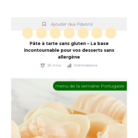
Ajouter aux Favoris
A
C
D
D
L
P
S
Pâte à tarte sans gluten – La base
incontournable pour vos desserts sans
allergène
55 mins
Intermédiaire
menu de la semaine Portugaise