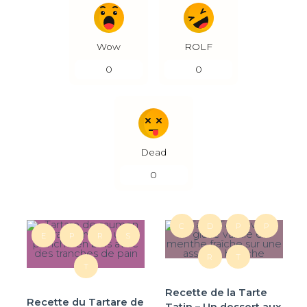
Wow
ROLF
0
0
Dead
0
C
D
P
P
E
P
R
S
R
T
T
Recette de la Tarte
Recette du Tartare de