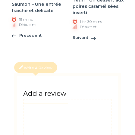
Tatin – Un dessert aux
Saumon – Une entrée
poires caramélisées
fraîche et délicate
inverti
15 mins
1 hr 30 mins
Débutant
Débutant
Précédent
Suivant
Write A Review
Add a review