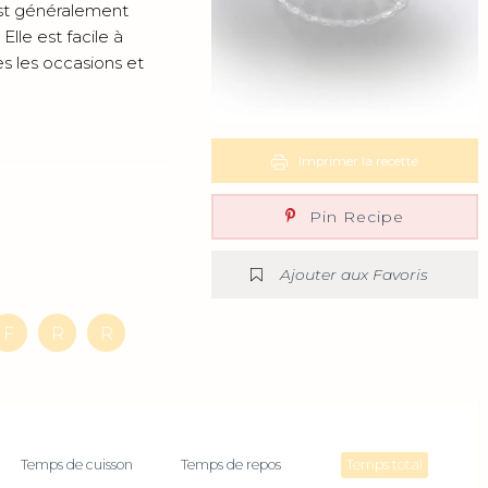
 est généralement
lle est facile à
es les occasions et
Imprimer la recette
Pin Recipe
Ajouter aux Favoris
F
R
R
Temps de cuisson
Temps de repos
Temps total