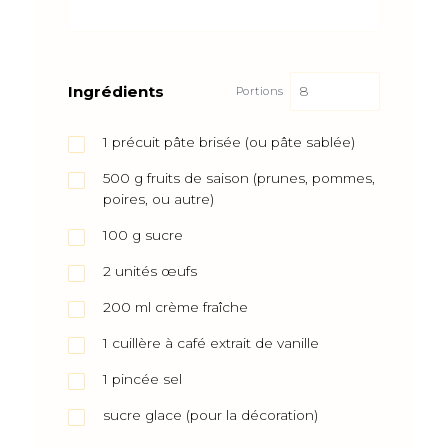
Ingrédients
Portions
1
précuit
pâte brisée (ou pâte sablée)
500
g
fruits de saison (prunes, pommes,
poires, ou autre)
100
g
sucre
2
unités
œufs
200
ml
crème fraîche
1
cuillère à café
extrait de vanille
1
pincée
sel
sucre glace (pour la décoration)