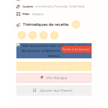
,
,
Anniversaire
Française
Street food
Cuisine:
Plats:
Desserts
D
Thématiques de recette:
F
P
T
T
facile à préparer
Imprimer la recette
Pin Recipe
Ajouter aux Favoris