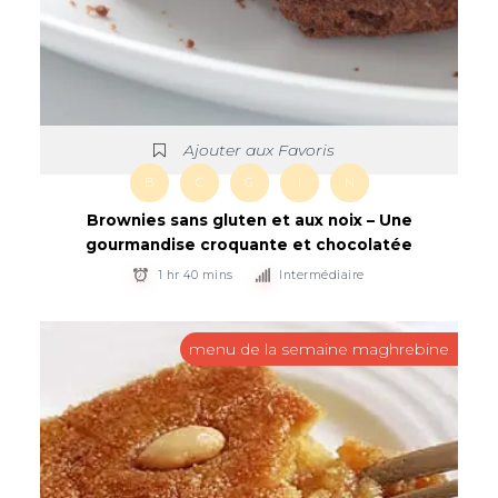
Ajouter aux Favoris
B
C
G
I
N
Brownies sans gluten et aux noix – Une
gourmandise croquante et chocolatée
1 hr 40 mins
Intermédiaire
menu de la semaine maghrebine