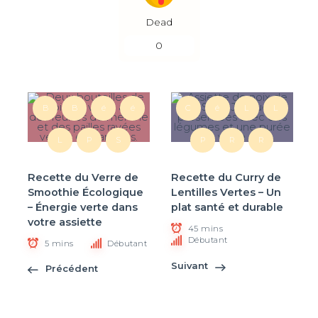
Dead
0
B
B
é
é
C
é
L
L
L
P
S
P
R
R
Recette du Verre de
Recette du Curry de
Smoothie Écologique
Lentilles Vertes – Un
– Énergie verte dans
plat santé et durable
votre assiette
45 mins
Débutant
5 mins
Débutant
Suivant
Précédent