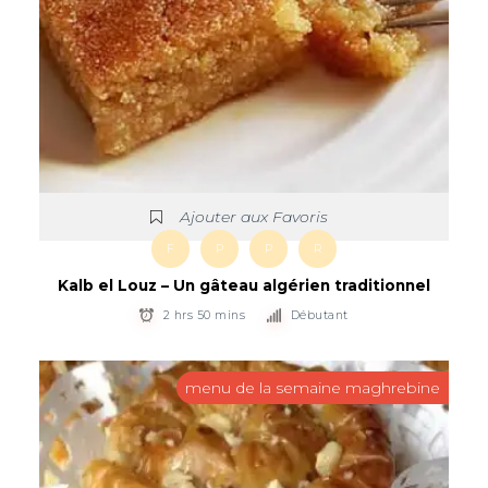
Ajouter aux Favoris
F
P
P
R
Kalb el Louz – Un gâteau algérien traditionnel
2 hrs 50 mins
Débutant
menu de la semaine maghrebine