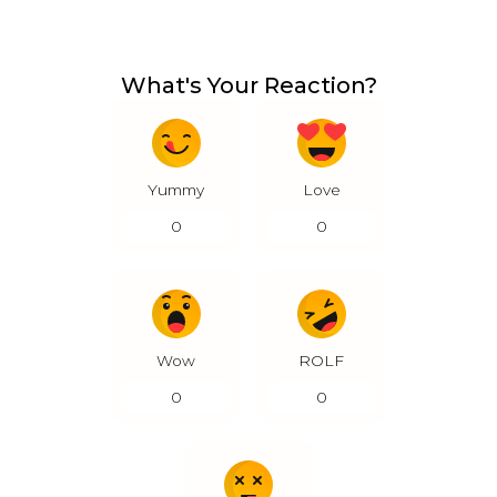
What's Your Reaction?
Yummy
Love
0
0
Wow
ROLF
0
0