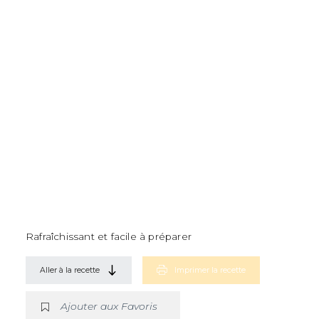
Rafraîchissant et facile à préparer
Aller à la recette
Imprimer la recette
Ajouter aux Favoris