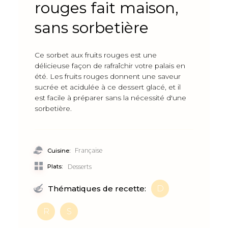
rouges fait maison,
sans sorbetière
Ce sorbet aux fruits rouges est une
délicieuse façon de rafraîchir votre palais en
été. Les fruits rouges donnent une saveur
sucrée et acidulée à ce dessert glacé, et il
est facile à préparer sans la nécessité d'une
sorbetière.
Française
Cuisine:
Plats:
Desserts
D
Thématiques de recette:
R
S