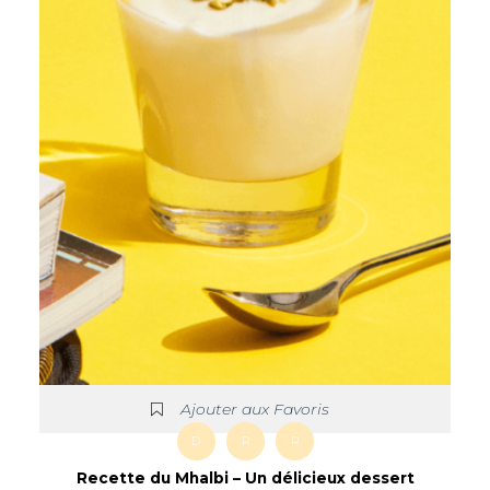
Ajouter aux Favoris
D
R
R
Recette du Mhalbi – Un délicieux dessert