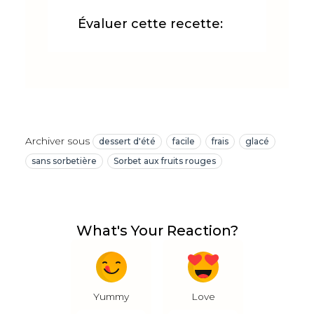
Évaluer cette recette:
Archiver sous
dessert d'été
facile
frais
glacé
sans sorbetière
Sorbet aux fruits rouges
What's Your Reaction?
Yummy
Love