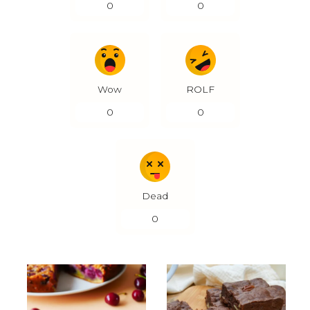
0
0
Wow
ROLF
0
0
Dead
0