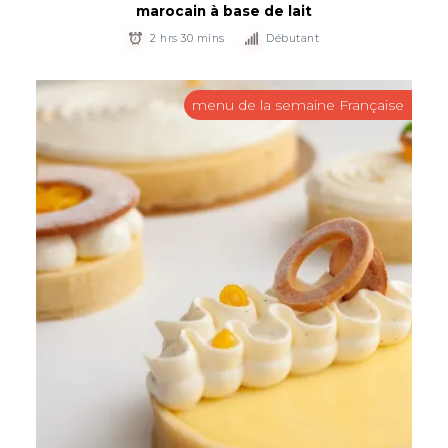
marocain à base de lait
2 hrs 30 mins
Débutant
menu de la semaine Française