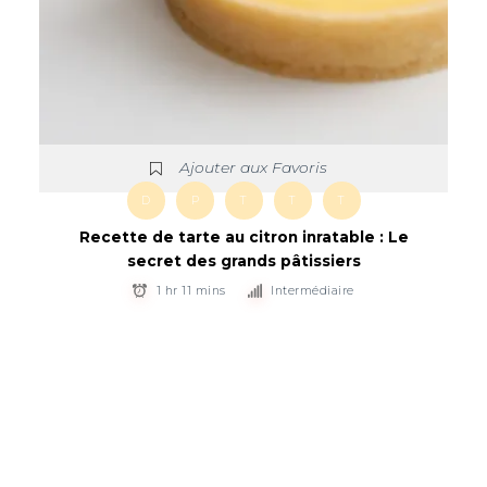
Ajouter aux Favoris
D
P
T
T
T
Recette de tarte au citron inratable : Le
secret des grands pâtissiers
1 hr 11 mins
Intermédiaire