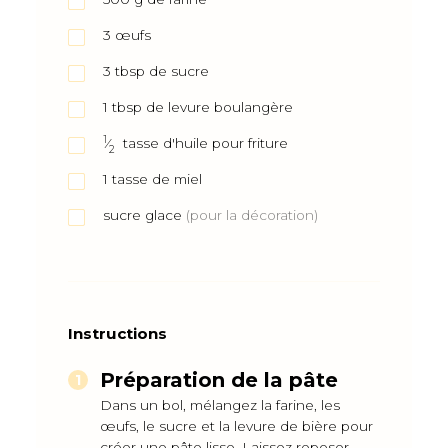
3
œufs
3
tbsp
de sucre
1
tbsp
de levure boulangère
1
⁄
tasse d'huile pour friture
2
1
tasse de miel
sucre glace
(pour la décoration)
Instructions
Préparation de la pâte
Dans un bol, mélangez la farine, les
œufs, le sucre et la levure de bière pour
créer une pâte lisse. Laissez reposer