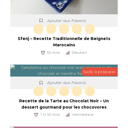
Ajouter aux Favoris
P
P
R
R
R
Sfenj – Recette Traditionnelle de Beignets
Marocains
55 mins
Débutant
facile à préparer
Ajouter aux Favoris
D
G
G
P
T
Recette de la Tarte au Chocolat Noir – Un
dessert gourmand pour les chocovores
1 hr 55 mins
Intermédiaire