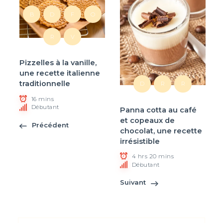
B
D
F
O
R
V
Pizzelles à la vanille,
une recette italienne
traditionnelle
D
R
R
16 mins
Débutant
Panna cotta au café
et copeaux de
Précédent
chocolat, une recette
irrésistible
4 hrs 20 mins
Débutant
Suivant