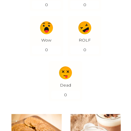
0
0
Wow
ROLF
0
0
Dead
0