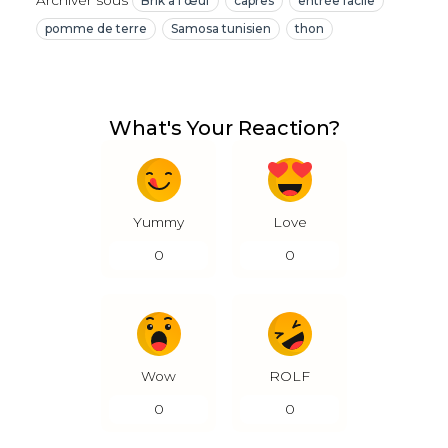
Archiver sous
Brik à l'œuf
câpres
entrée facile
pomme de terre
Samosa tunisien
thon
What's Your Reaction?
Yummy
Love
0
0
Wow
ROLF
0
0