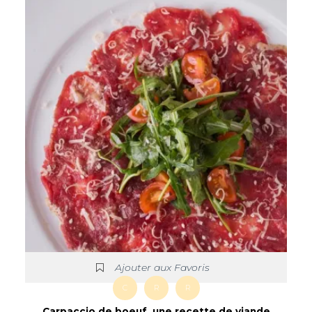
Ajouter aux Favoris
C
R
R
Carpaccio de boeuf, une recette de viande