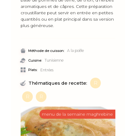
base de pommes de terre, de thon, d'herbes
aromatiques et de câpres. Cette préparation
croustillante peut servir en entrée en petites
quantités ou en plat principal dans sa version
plus généreuse.
A la poêle
Méthode de cuisson:
Tunisienne
Cuisine:
Plats:
Entrées
R
Thématiques de recette:
R
R
menu de la semaine maghrebine