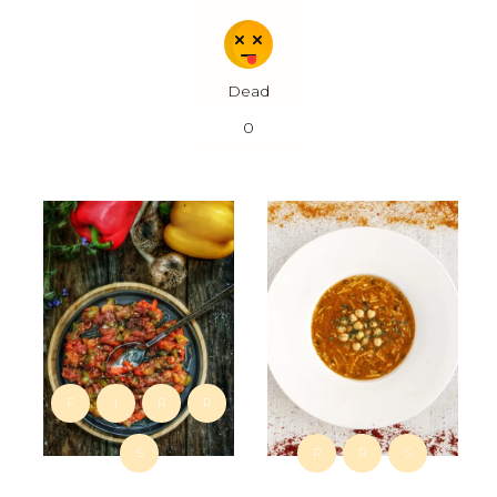
Dead
0
F
I
R
R
S
R
R
S