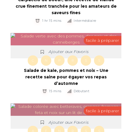
crue finement tranchée pour les amateurs de
saveurs fines
1 hr 15 mins
Intermédiaire
facile à préparer
Ajouter aux Favoris
C
N
P
R
S
S
Salade de kale, pommes et noix – Une
recette saine pour égayer vos repas
d’automne
15 mins
Débutant
facile à préparer
Ajouter aux Favoris
A
F
N
R
S
S