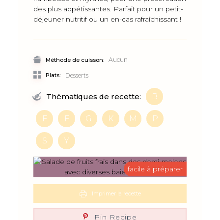
des plus appétissantes. Parfait pour un petit-
déjeuner nutritif ou un en-cas rafraîchissant !
Aucun
Méthode de cuisson:
Plats:
Desserts
B
Thématiques de recette:
F
F
G
K
M
P
S
Y
facile à préparer
Imprimer la recette
Pin Recipe