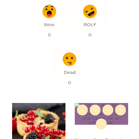
Wow
ROLF
0
0
Dead
0
L
N
R
S
S