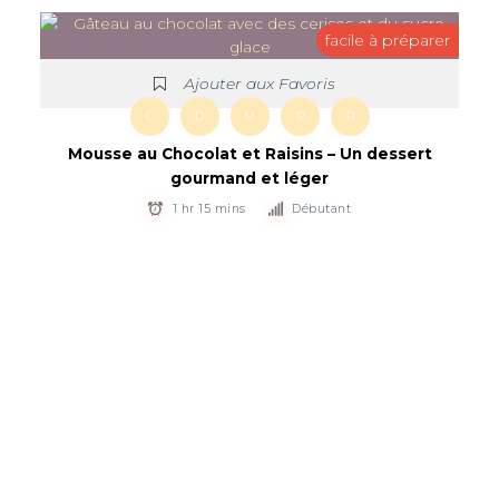
facile à préparer
Ajouter aux Favoris
C
D
M
R
R
Mousse au Chocolat et Raisins – Un dessert
gourmand et léger
1 hr 15 mins
Débutant