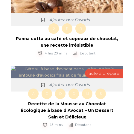
Ajouter aux Favoris
D
R
R
Panna cotta au café et copeaux de chocolat,
une recette irrésistible
4 hrs 20 mins
Débutant
facile à préparer
Ajouter aux Favoris
A
C
D
D
M
S
Recette de la Mousse au Chocolat
Écologique à base d’Avocat – Un Dessert
Sain et Délicieux
45 mins
Débutant