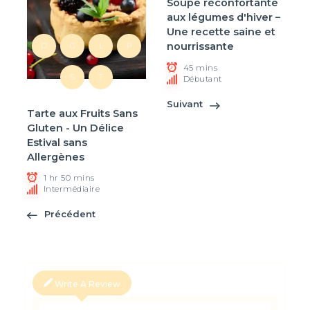
Soupe réconfortante
aux légumes d'hiver –
Une recette saine et
nourrissante
D
G
L
P
45 mins
S
T
Débutant
Suivant
Tarte aux Fruits Sans
Gluten - Un Délice
Estival sans
Allergènes
1 hr 50 mins
Intermédiaire
Précédent
Write A Review