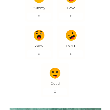
Yummy
Love
0
0
Wow
ROLF
0
0
Dead
0