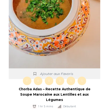
Ajouter aux Favoris
F
R
R
R
S
S
Chorba Adas – Recette Authentique de
Soupe Marocaine aux Lentilles et aux
Légumes
1 hr 5 mins
Débutant