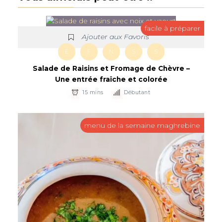
facile à préparer
Ajouter aux Favoris
E
F
N
S
S
Salade de Raisins et Fromage de Chèvre –
Une entrée fraîche et colorée
15 mins
Débutant
menu de la semaine maghrebine