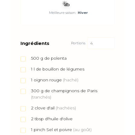
Meilleure saison:
Hiver
Ingrédients
Portions
500
g
de polenta
1
l
de bouillon de légumes
1
oignon rouge
(haché)
300
g
de champignons de Paris
(tranchés)
2
clove
d'ail
(hachées)
2
tbsp
d'huile d'olive
1
pinch
Sel et poivre
(au goût)