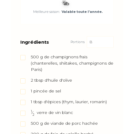
Meilleure saison:
Valable toute l’année.
Ingrédients
Portions
500
g
de champignons frais
(chanterelles, shiitakes, champignons de
Paris)
2
tbsp
d'huile d'olive
1
pincée de sel
1
tbsp
d'épices (thym, laurier, romarin)
1
⁄
verre de vin blanc
2
500
g
de viande de porc hachée