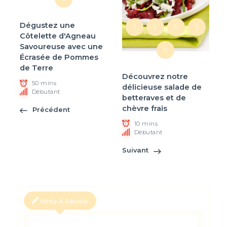
Dégustez une
C
L
R
S
Côtelette d'Agneau
Savoureuse avec une
V
Écrasée de Pommes
de Terre
Découvrez notre
50 mins
délicieuse salade de
Débutant
betteraves et de
chèvre frais
Précédent
10 mins
Débutant
Suivant
Write A Review