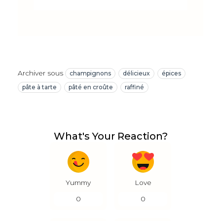
Archiver sous
champignons
délicieux
épices
pâte à tarte
pâté en croûte
raffiné
What's Your Reaction?
Yummy
Love
0
0