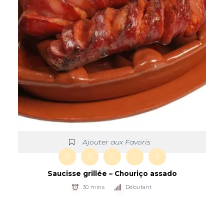
Ajouter aux Favoris
B
C
C
C
S
Saucisse grillée – Chouriço assado
30 mins
Débutant