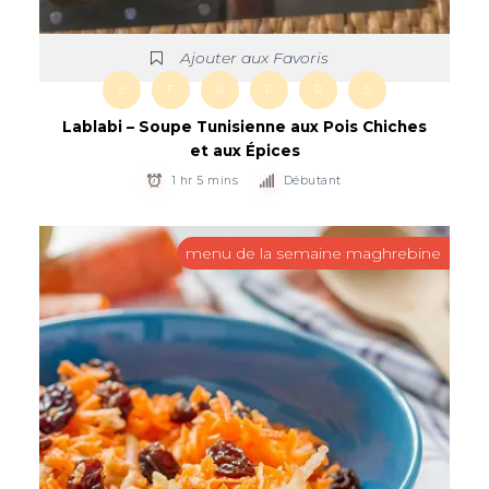
Ajouter aux Favoris
é
F
R
R
R
S
Lablabi – Soupe Tunisienne aux Pois Chiches
et aux Épices
1 hr 5 mins
Débutant
menu de la semaine maghrebine