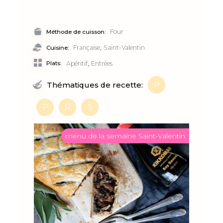
Four
Méthode de cuisson:
,
Française
Saint-Valentin
Cuisine:
,
Plats:
Apéritif
Entrées
P
Thématiques de recette:
P
R
S
menu de la semaine Saint-Valentin