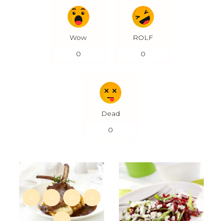
Wow
ROLF
0
0
Dead
0
C
C
D
é
S