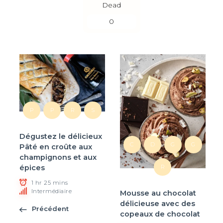
Dead
0
P
P
R
S
Dégustez le délicieux
C
D
G
G
Pâté en croûte aux
champignons et aux
épices
R
1 hr 25 mins
Intermédiaire
Mousse au chocolat
délicieuse avec des
Précédent
copeaux de chocolat