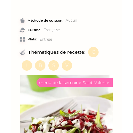
Aucun
Méthode de cuisson:
Française
Cuisine:
Plats:
Entrées
C
Thématiques de recette:
L
R
S
V
menu de la semaine Saint-Valentin