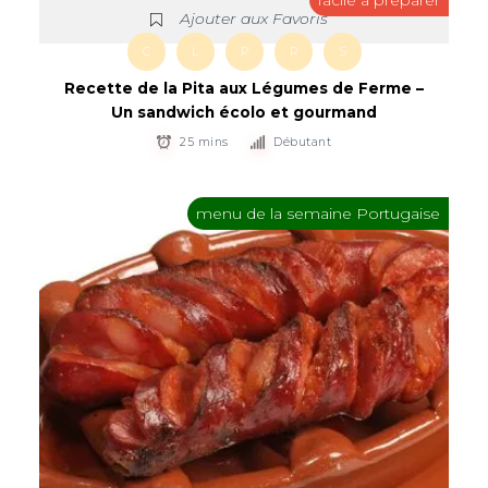
Ajouter aux Favoris
C
L
P
R
S
Recette de la Pita aux Légumes de Ferme –
Un sandwich écolo et gourmand
25 mins
Débutant
menu de la semaine Portugaise