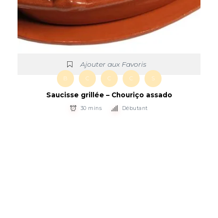
Ajouter aux Favoris
B
C
C
C
S
Saucisse grillée – Chouriço assado
30 mins
Débutant