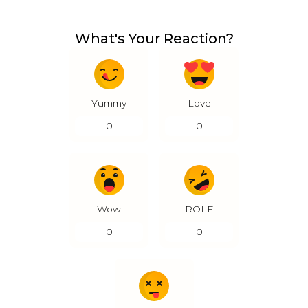
What's Your Reaction?
Yummy
Love
0
0
Wow
ROLF
0
0