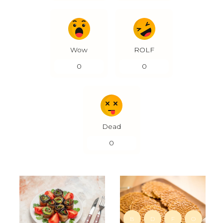
Wow
ROLF
0
0
Dead
0
B
D
F
O