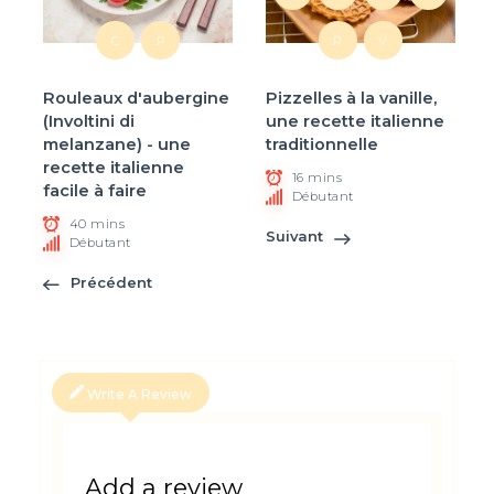
C
P
R
V
Rouleaux d'aubergine
Pizzelles à la vanille,
(Involtini di
une recette italienne
melanzane) - une
traditionnelle
recette italienne
16 mins
facile à faire
Débutant
40 mins
Suivant
Débutant
Précédent
Write A Review
Add a review