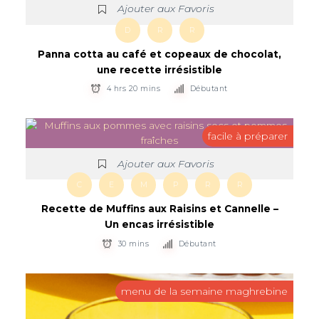
Ajouter aux Favoris
D
R
R
Panna cotta au café et copeaux de chocolat,
une recette irrésistible
4 hrs 20 mins
Débutant
facile à préparer
Ajouter aux Favoris
C
E
M
P
R
R
Recette de Muffins aux Raisins et Cannelle –
Un encas irrésistible
30 mins
Débutant
menu de la semaine maghrebine