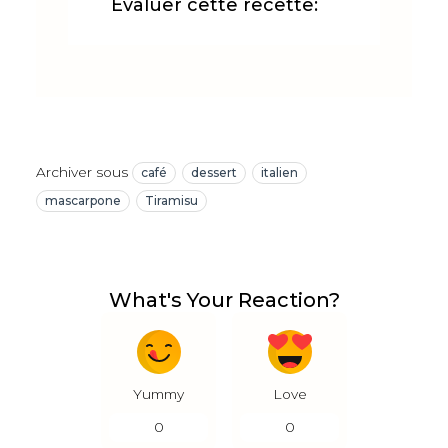
Évaluer cette recette:
Archiver sous
café
dessert
italien
mascarpone
Tiramisu
What's Your Reaction?
Yummy
Love
0
0