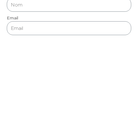
Email
Message
ENVOYER
Ⓒ 2026 LES-TOQUETS.FR - TOUS DROITS RÉSERVÉS