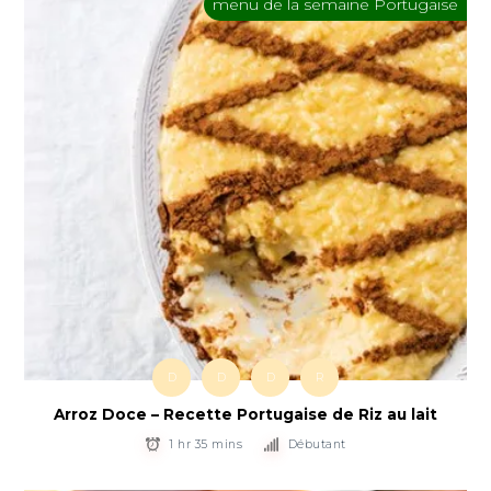
menu de la semaine Portugaise
D
D
D
R
Arroz Doce – Recette Portugaise de Riz au lait
1 hr 35 mins
Débutant