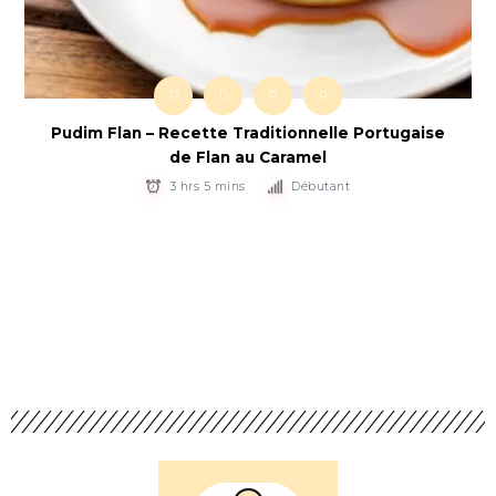
D
D
P
R
Pudim Flan – Recette Traditionnelle Portugaise
de Flan au Caramel
3 hrs 5 mins
Débutant